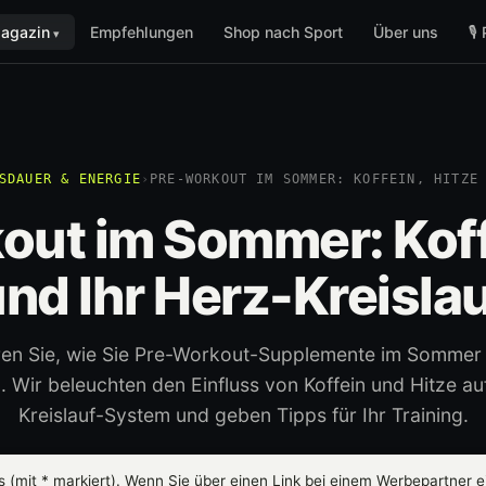
agazin
Empfehlungen
Shop nach Sport
Über uns
🎙
SDAUER & ENERGIE
›
PRE-WORKOUT IM SOMMER: KOFFEIN, HITZE
ut im Sommer: Koff
nd Ihr Herz-Kreisla
ren Sie, wie Sie Pre-Workout-Supplemente im Sommer 
 Wir beleuchten den Einfluss von Koffein und Hitze auf
Kreislauf-System und geben Tipps für Ihr Training.
ks (mit
*
markiert). Wenn Sie über einen Link bei einem Werbepartner ei