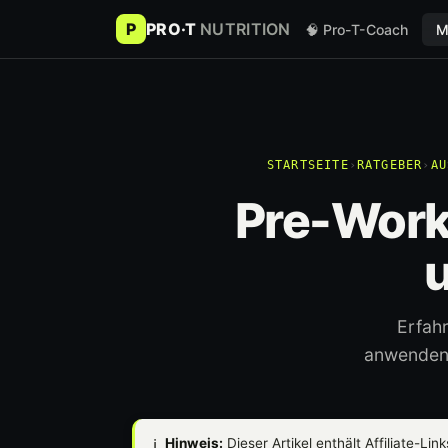
P
PRO·T
NUTRITION
🧠 Pro-T-Coach
M
STARTSEITE
›
RATGEBER
›
AU
Pre-Worko
u
Erfah
anwenden.
ℹ️
Hinweis:
Dieser Artikel enthält Affiliate-Lin