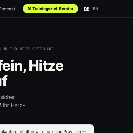
 Podcast
🎯 Trainingsziel-Berater
DE
·
EN
 UND IHR HERZ-KREISLAUF
ein, Hitze
uf
sicher
 Ihr Herz-
nkaufen, erhalten wir eine kleine Provision —