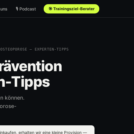
 uns
🎙 Podcast
🎯 Trainingsziel-Berater
 OSTEOPOROSE – EXPERTEN-TIPPS
rävention
n-Tipps
rn können.
porose-
nkaufen, erhalten wir eine kleine Provision —