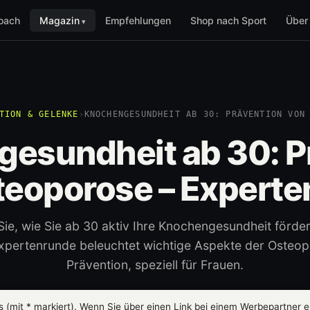
oach
Magazin
Empfehlungen
Shop nach Sport
Über
TION & GELENKE
›
KNOCHENGESUNDHEIT AB 30: PRÄVENTION VON
esundheit ab 30: P
teoporose – Experte
Sie, wie Sie ab 30 aktiv Ihre Knochengesundheit förde
xpertenrunde beleuchtet wichtige Aspekte der Osteo
Prävention, speziell für Frauen.
ks (mit
*
markiert). Wenn Sie über einen Link bei einem Werbepartner ei