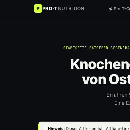
P
PRO·T
NUTRITION
🧠 Pro-T-C
STARTSEITE
›
RATGEBER
›
REGENERA
Knocheng
von Os
Erfahren 
Eine E
ℹ️
Hinweis:
Dieser Artikel enthält Affiliate-Lin