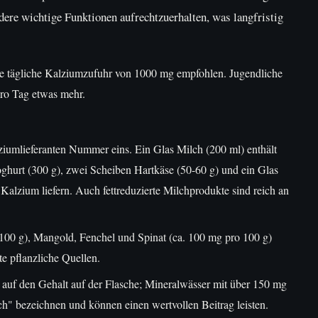
dere wichtige Funktionen aufrechtzuerhalten, was langfristig
e tägliche Kalziumzufuhr von 1000 mg empfohlen. Jugendliche
ro Tag etwas mehr.
ziumlieferanten Nummer eins. Ein Glas Milch (200 ml) enthält
hurt (300 g), zwei Scheiben Hartkäse (50-60 g) und ein Glas
alzium liefern. Auch fettreduzierte Milchprodukte sind reich an
00 g), Mangold, Fenchel und Spinat (ca. 100 mg pro 100 g)
te pflanzliche Quellen.
auf den Gehalt auf der Flasche; Mineralwässer mit über 150 mg
ich" bezeichnen und können einen wertvollen Beitrag leisten.