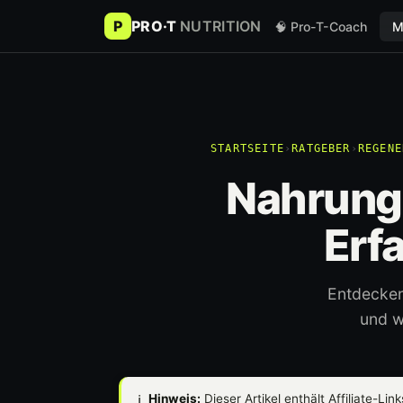
P
PRO·T
NUTRITION
🧠 Pro-T-Coach
M
STARTSEITE
›
RATGEBER
›
REGENE
Nahrungs
Erf
Entdecken
und w
ℹ️
Hinweis:
Dieser Artikel enthält Affiliate-Lin