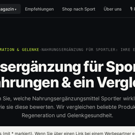
agazin
Empfehlungen
Shop nach Sport
Über uns
🎙
RATION & GELENKE
›
NAHRUNGSERGÄNZUNG FÜR SPORTLER: IHRE 
ergänzung für Sport
ahrungen & ein Vergl
 Sie, welche Nahrungsergänzungsmittel Sportler wirkl
ie sie diese bewerten. Wir vergleichen beliebte Produk
Regeneration und Gelenkgesundheit.
ks (mit
*
markiert). Wenn Sie über einen Link bei einem Werbepartner ei