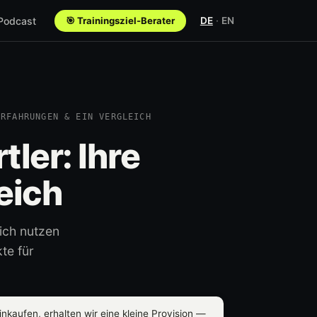
 Podcast
🎯 Trainingsziel-Berater
DE
·
EN
ERFAHRUNGEN & EIN VERGLEICH
ler: Ihre
eich
ich nutzen
te für
nkaufen, erhalten wir eine kleine Provision —