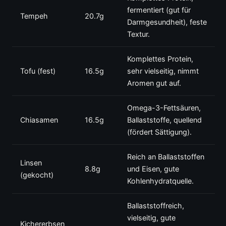
fermentiert (gut für
Tempeh
20.7g
Darmgesundheit), feste
Textur.
Komplettes Protein,
Tofu (fest)
16.5g
sehr vielseitig, nimmt
Aromen gut auf.
Omega-3-Fettsäuren,
Chiasamen
16.5g
Ballaststoffe, quellend
(fördert Sättigung).
Reich an Ballaststoffen
Linsen
8.8g
und Eisen, gute
(gekocht)
Kohlenhydratquelle.
Ballaststoffreich,
vielseitig, gute
Kichererbsen