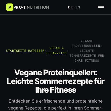
P
PRO·T
NUTRITION
DE
·
EN
VEGANE
PROTEINQUELLEN:
VEGAN &
STARTSEITE
›
RATGEBER
›
›
LEICHTE
PFLANZLICH
SOMMERREZEPTE FÜR
IHRE FITNESS
Vegane Proteinquellen:
Leichte Sommerrezepte für
Ihre Fitness
Entdecken Sie erfrischende und proteinreiche
vegane Rezepte, die perfekt in Ihren Sommer-