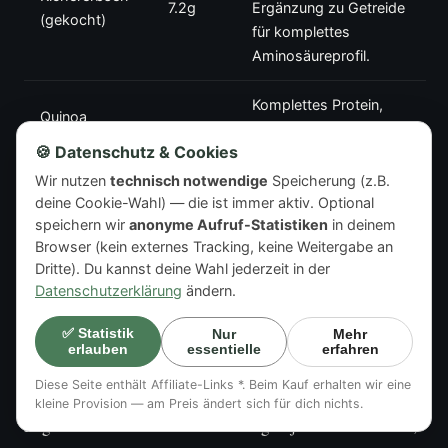
7.2g
Ergänzung zu Getreide
(gekocht)
für komplettes
Aminosäureprofil.
Komplettes Protein,
Quinoa
4.4g
glutenfrei, gute Basis
(gekocht)
🍪 Datenschutz & Cookies
für Salate und Bowls.
Wir nutzen
technisch notwendige
Speicherung (z.B.
deine Cookie-Wahl) — die ist immer aktiv. Optional
speichern wir
anonyme Aufruf-Statistiken
in deinem
Wann sind
Browser (kein externes Tracking, keine Weitergabe an
Nahrungsergänzungsmittel
Dritte). Du kannst deine Wahl jederzeit in der
Datenschutzerklärung
ändern.
sinnvoll?
✅ Statistik
Nur
Mehr
essentielle
erfahren
erlauben
Eine ausgewogene vegane Ernährung, die reich an
Diese Seite enthält Affiliate-Links *. Beim Kauf erhalten wir eine
verschiedenen pflanzlichen Proteinquellen ist, kann in der
kleine Provision — am Preis ändert sich für dich nichts.
Regel den Proteinbedarf decken. Es gibt jedoch Situationen,