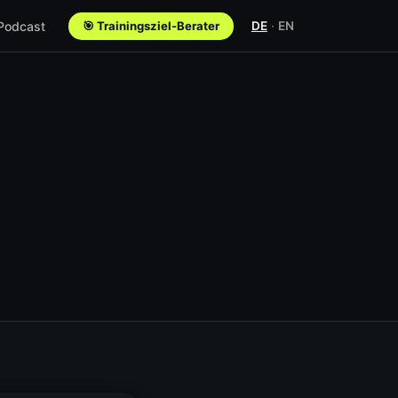
 Podcast
🎯 Trainingsziel-Berater
DE
·
EN