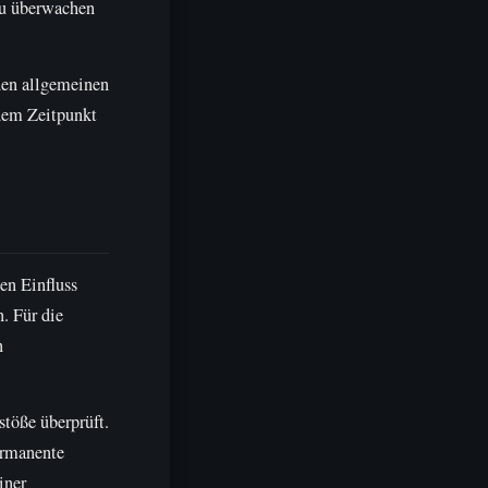
 zu überwachen
den allgemeinen
 dem Zeitpunkt
en Einfluss
. Für die
n
töße überprüft.
ermanente
iner