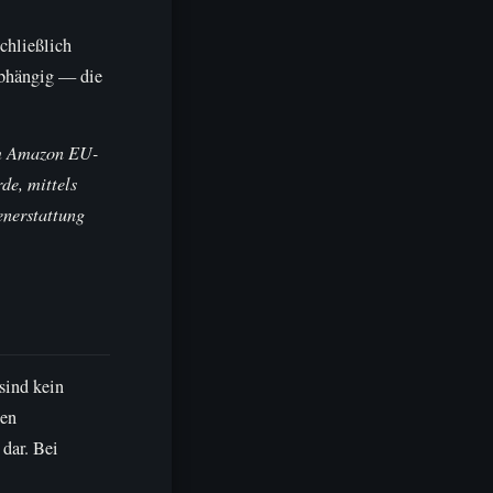
chließlich
nabhängig — die
am Amazon EU-
de, mittels
enerstattung
sind kein
nen
 dar. Bei