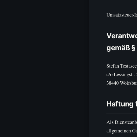
Umsatzsteuer-
Verantwor
gemäß § 
Stefan Testasec
c/o Lessingstr.
38440 Wolfsbu
Haftung f
Als Diensteanb
allgemeinen Ge