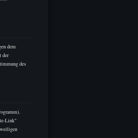
egen dem
t der
ustimmung des
programm).
ate-Link"
eweiligen