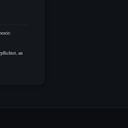
ereit:
flichtet, an