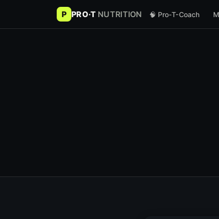
P
PRO·T
NUTRITION
🧠 Pro-T-Coach
M