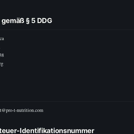
 gemäß § 5 DDG
ca
n
 38
rg
t@pro-t-nutrition.com
euer-Identifikationsnummer