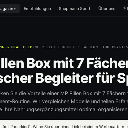
agazin
Empfehlungen
Shop nach Sport
Über uns
🎙
NG & MEAL PREP
›
MP PILLEN BOX MIT 7 FÄCHERN: IHR PRAKTI
llen Box mit 7 Fächer
scher Begleiter für S
ken Sie die Vorteile einer MP Pillen Box mit 7 Fächern f
ent-Routine. Wir vergleichen Modelle und teilen Erfa
e Ihre Nahrungsergänzungsmittel optimal organisiere
ks (mit
*
markiert). Wenn Sie über einen Link bei einem Werbepartner ei