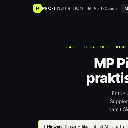
P
PRO·T
NUTRITION
🧠 Pro-T-Coach
M
STARTSEITE
›
RATGEBER
›
ERNÄHRU
MP Pi
prakti
Entdec
Supplem
damit Si
ℹ️
Hinweis:
Dieser Artikel enthält Affiliate-Lin