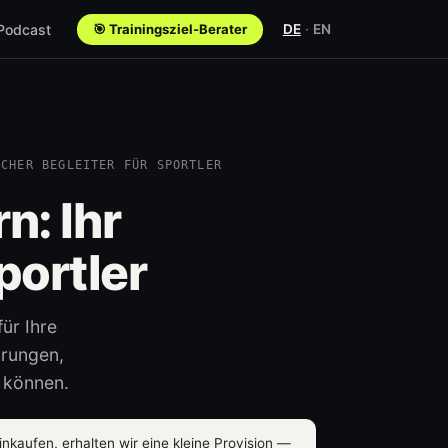
 Podcast
🎯 Trainingsziel-Berater
DE
·
EN
SCHER BEGLEITER FÜR SPORTLER
n: Ihr
portler
ür Ihre
hrungen,
n können.
nkaufen, erhalten wir eine kleine Provision —