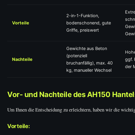
Extr
2-in-1-Funktion,
schn
Vorteile
bodenschonend, gute
Gewi
Griffe, preiswert
Gewi
Gewichte aus Beton
Hohe
(potenziell
Nachteile
ggf. 
bruchanfällig), max. 40
der 
kg, manueller Wechsel
Vor- und Nachteile des AH150 Hantels
Um Ihnen die Entscheidung zu erleichtern, haben wir die wicht
Vorteile: