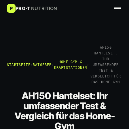
P
PRO·T
NUTRITION
AH150
HANTELSET:
IHR
HOME-GYM &
STARTSEITE
›
RATGEBER
›
›
UMFASSENDER
KRAFTSTATIONEN
TEST &
VERGLEICH FÜR
DAS HOME-GYM
AH150 Hantelset: Ihr
umfassender Test &
Vergleich für das Home-
Gym