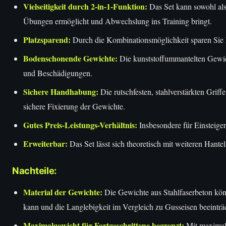
Vielseitigkeit durch 2-in-1-Funktion:
Das Set kann sowohl als
Übungen ermöglicht und Abwechslung ins Training bringt.
Platzsparend:
Durch die Kombinationsmöglichkeit sparen Sie 
Bodenschonende Gewichte:
Die kunststoffummantelten Gewich
und Beschädigungen.
Sichere Handhabung:
Die rutschfesten, stahlverstärkten Griff
sichere Fixierung der Gewichte.
Gutes Preis-Leistungs-Verhältnis:
Insbesondere für Einsteiger
Erweiterbar:
Das Set lässt sich theoretisch mit weiteren Hant
Nachteile:
Material der Gewichte:
Die Gewichte aus Stahlfaserbeton kön
kann und die Langlebigkeit im Vergleich zu Gusseisen beeinträc
Maximalgewicht für Fortgeschrittene begrenzt:
Mit maximal 4