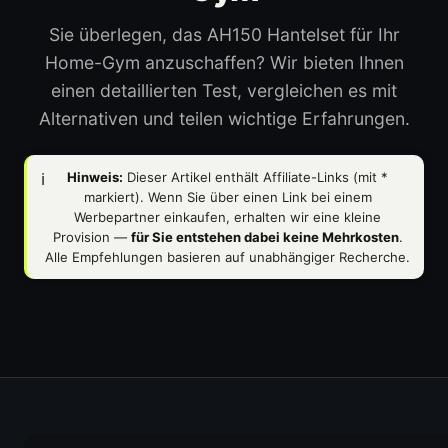
Sie überlegen, das AH150 Hantelset für Ihr
Home-Gym anzuschaffen? Wir bieten Ihnen
einen detaillierten Test, vergleichen es mit
Alternativen und teilen wichtige Erfahrungen.
ℹ️
Hinweis:
Dieser Artikel enthält Affiliate-Links (mit
*
markiert). Wenn Sie über einen Link bei einem
Werbepartner einkaufen, erhalten wir eine kleine
Provision —
für Sie entstehen dabei keine Mehrkosten
.
Alle Empfehlungen basieren auf unabhängiger Recherche.