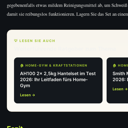
gegebenenfalls etwas mildem Reinigungsmittel ab, um Schweiß un
damit sie reibungslos funktionieren. Lagern Sie das Set an ei
💡 LESEN SIE AUCH
Weiterführende Ratgeber zum Thema
🏠 HOME-GYM & KRAFTSTATIONEN
🏠 HOM
AH100 2x 2,5kg Hantelset im Test
Smith 
2026: Ihr Leitfaden fürs Home-
2026: 
Gym
Lesen →
Lesen →