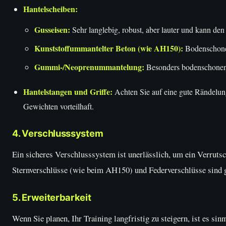
Hantelscheiben:
Gusseisen:
Sehr langlebig, robust, aber lauter und kann de
Kunststoffummantelter Beton (wie AH150):
Bodenschonend
Gummi-/Neoprenummantelung:
Besonders bodenschonend
Hantelstangen und Griffe:
Achten Sie auf eine gute Rändelung 
Gewichten vorteilhaft.
4. Verschlusssystem
Ein sicheres Verschlusssystem ist unerlässlich, um ein Verrut
Sternverschlüsse (wie beim AH150) und Federverschlüsse sind g
5. Erweiterbarkeit
Wenn Sie planen, Ihr Training langfristig zu steigern, ist es si