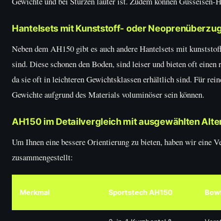
Gewichte und bei Stürzen lauter ist. Zudem können Gusseisen-Ha
Hantelsets mit Kunststoff- oder Neoprenüberzu
Neben dem AH150 gibt es auch andere Hantelsets mit kunststof
sind. Diese schonen den Boden, sind leiser und bieten oft einen 
da sie oft in leichteren Gewichtsklassen erhältlich sind. Für rei
Gewichte aufgrund des Materials voluminöser sein können.
AH150 im Detailvergleich mit ausgewählten Alte
Um Ihnen eine bessere Orientierung zu bieten, haben wir eine 
zusammengestellt:
Merkmal
Sportstech AH150
Bowf