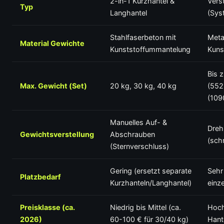
2-in-1 Kurzhantel &
Vers
Typ
Langhantel
(Sys
Stahlfaserbeton mit
Metal
Material Gewichte
Kunststoffummantelung
Kuns
Bis 
Max. Gewicht (Set)
20 kg, 30 kg, 40 kg
(552i
(109
Manuelles Auf- &
Dre
Gewichtsverstellung
Abschrauben
(schn
(Sternverschluss)
Gering (ersetzt separate
Sehr 
Platzbedarf
Kurzhanteln/Langhantel)
einz
Preisklasse (ca.
Niedrig bis Mittel (ca.
Hoch
2026)
60-100 € für 30/40 kg)
Hant