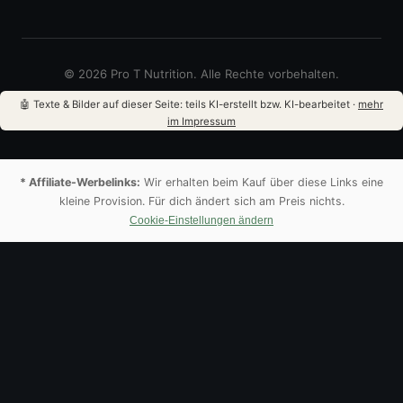
© 2026 Pro T Nutrition. Alle Rechte vorbehalten.
🤖 Texte & Bilder auf dieser Seite: teils KI-erstellt bzw. KI-bearbeitet ·
mehr
im Impressum
* Affiliate-Werbelinks:
Wir erhalten beim Kauf über diese Links eine
kleine Provision. Für dich ändert sich am Preis nichts.
Cookie-Einstellungen ändern