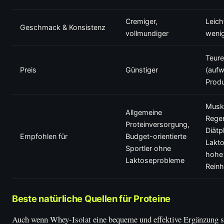
Cremiger,
Leich
Geschmack & Konsistenz
vollmundiger
wenig
Teure
Preis
Günstiger
(aufw
Produ
Musk
Allgemeine
Regen
Proteinversorgung,
Diätp
Empfohlen für
Budget-orientierte
Lakto
Sportler ohne
hohe
Laktoseprobleme
Reinh
Beste natürliche Quellen für Proteine
Auch wenn Whey-Isolat eine bequeme und effektive Ergänzung se