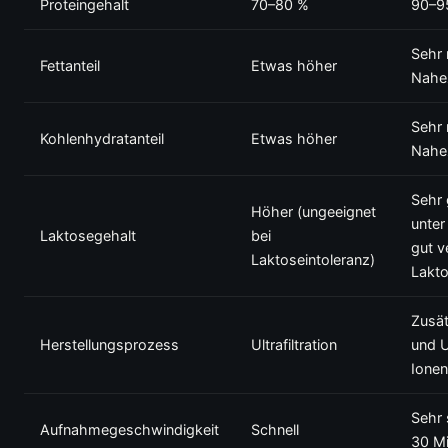
Proteingehalt
70–80 %
90–9
Sehr 
Fettanteil
Etwas höher
Nahez
Sehr 
Kohlenhydratanteil
Etwas höher
Nahez
Sehr 
Höher (ungeeignet
unter
Laktosegehalt
bei
gut v
Laktoseintoleranz)
Lakto
Zusät
Herstellungsprozess
Ultrafiltration
und Ul
Ione
Sehr 
Aufnahmegeschwindigkeit
Schnell
30 Mi