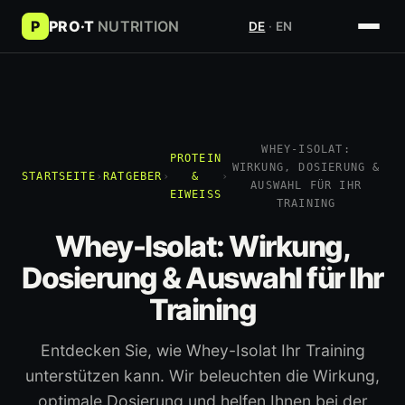
P
PRO·T
NUTRITION
DE
·
EN
WHEY-ISOLAT:
PROTEIN
WIRKUNG, DOSIERUNG &
STARTSEITE
›
RATGEBER
›
&
›
AUSWAHL FÜR IHR
EIWEISS
TRAINING
Whey-Isolat: Wirkung,
Dosierung & Auswahl für Ihr
Training
Entdecken Sie, wie Whey-Isolat Ihr Training
unterstützen kann. Wir beleuchten die Wirkung,
optimale Dosierung und helfen Ihnen bei der