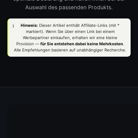
Auswahl des passenden Produkts.
ℹ️
Hinweis:
Dieser Artikel enthält Affiliate-Links (mit
*
markiert). Wenn Sie über einen Link bei einem
Werbepartner einkaufen, erhalten wir eine kleine
Provision —
für Sie entstehen dabei keine Mehrkosten
.
Alle Empfehlungen basieren auf unabhängiger Recherche.