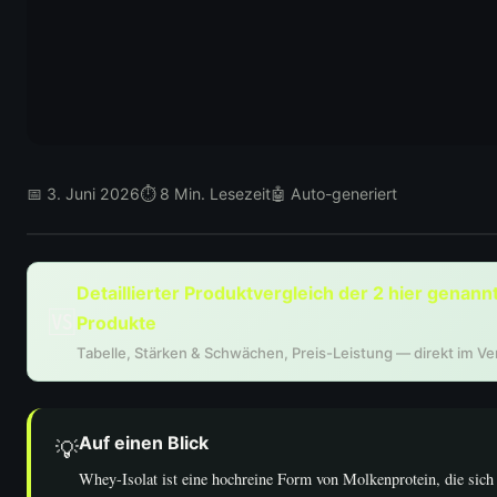
📅 3. Juni 2026
⏱ 8 Min. Lesezeit
🤖 Auto-generiert
Detaillierter Produktvergleich der 2 hier genann
🆚
Produkte
Tabelle, Stärken & Schwächen, Preis-Leistung — direkt im Ver
Auf einen Blick
💡
Whey-Isolat ist eine hochreine Form von Molkenprotein, die sich