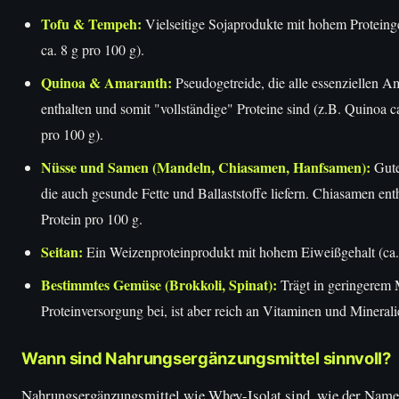
Tofu & Tempeh:
Vielseitige Sojaprodukte mit hohem Proteinge
ca. 8 g pro 100 g).
Quinoa & Amaranth:
Pseudogetreide, die alle essenziellen 
enthalten und somit "vollständige" Proteine sind (z.B. Quinoa c
pro 100 g).
Nüsse und Samen (Mandeln, Chiasamen, Hanfsamen):
Gute
die auch gesunde Fette und Ballaststoffe liefern. Chiasamen ent
Protein pro 100 g.
Seitan:
Ein Weizenproteinprodukt mit hohem Eiweißgehalt (ca. 
Bestimmtes Gemüse (Brokkoli, Spinat):
Trägt in geringerem
Proteinversorgung bei, ist aber reich an Vitaminen und Minerali
Wann sind Nahrungsergänzungsmittel sinnvoll?
Nahrungsergänzungsmittel wie Whey-Isolat sind, wie der Name 