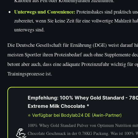
Kalorien aus Fett oder Kohlenhydraten zuzuführen.
Unterwegs und Convenience:
Proteinshakes sind praktisch un
zubereitet, wenn Sie keine Zeit für eine vollwertige Mahlzeit h
unterwegs sind.
Die Deutsche Gesellschaft für Ernährung (DGE) weist darauf hi
meisten Sportler ihren Proteinbedarf auch ohne Supplemente de
betont aber auch, dass eine adäquate Proteinzufuhr wichtig für 
Trainingsprozesse ist.
Empfehlung: 100% Whey Gold Standard - 780
Extreme Milk Chocolate *
⭐ Verfügbar bei Bodylab24 DE (Awin-Partner)
100% Whey Gold Standard Pulver von Optimum Nutrition mi
💪
Chocolate Geschmack in der 0.78KG Packung. Was ist 100% 