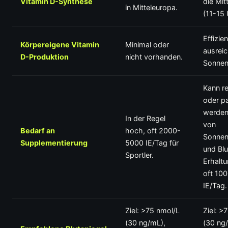
Vitamin D-Synthese
die Mit
in Mitteleuropa.
(11-15 
Effizien
Körpereigene Vitamin
Minimal oder
ausrei
D-Produktion
nicht vorhanden.
Sonnen
Kann re
oder pa
werden
In der Regel
von
Bedarf an
hoch, oft 2000-
Sonnen
Supplementierung
5000 IE/Tag für
und Blu
Sportler.
Erhalt
oft 10
IE/Tag.
Ziel: >75 nmol/L
Ziel: >
(30 ng/mL),
(30 ng