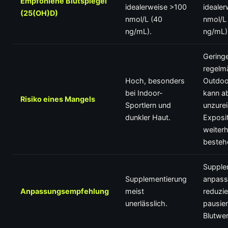
Empfohlene Blutspiegel
idealerweise >100
ideale
(25(OH)D)
nmol/L (40
nmol/L
ng/mL).
ng/mL)
Geringe
regelm
Hoch, besonders
Outdoor
bei Indoor-
kann ab
Risiko eines Mangels
Sportlern und
unzure
dunkler Haut.
Exposi
weiterh
besteh
Supple
Supplementierung
anpass
Anpassungsempfehlung
meist
reduzie
unerlässlich.
pausie
Blutwer