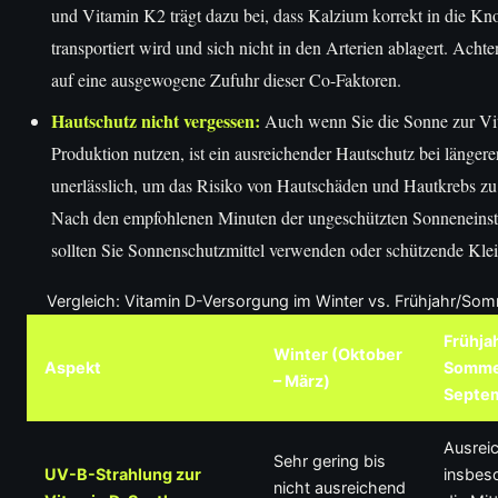
und Vitamin K2 trägt dazu bei, dass Kalzium korrekt in die K
transportiert wird und sich nicht in den Arterien ablagert. Achte
auf eine ausgewogene Zufuhr dieser Co-Faktoren.
Hautschutz nicht vergessen:
Auch wenn Sie die Sonne zur Vi
Produktion nutzen, ist ein ausreichender Hautschutz bei längere
unerlässlich, um das Risiko von Hautschäden und Hautkrebs zu
Nach den empfohlenen Minuten der ungeschützten Sonneneinst
sollten Sie Sonnenschutzmittel verwenden oder schützende Klei
Vergleich: Vitamin D-Versorgung im Winter vs. Frühjahr/So
Frühjah
Winter (Oktober
Aspekt
Sommer
– März)
Septe
Ausrei
Sehr gering bis
UV-B-Strahlung zur
insbes
nicht ausreichend