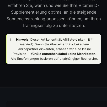
Erfahren Sie, wann und wie Sie Ihre Vitamin D-
Supplementierung optimal an die steigende
Sonneneinstrahlung anpassen können, um Ihren
Trainingserfolg zu unterstützen.
ℹ️
Hinweis:
Dieser Artikel enthält Affiliate-Links (mit
*
markiert). Wenn Sie über einen Link bei einem
Werbepartner einkaufen, erhalten wir eine kleine
Provision —
für Sie entstehen dabei keine Mehrkosten
.
Alle Empfehlungen basieren auf unabhängiger Recherche.