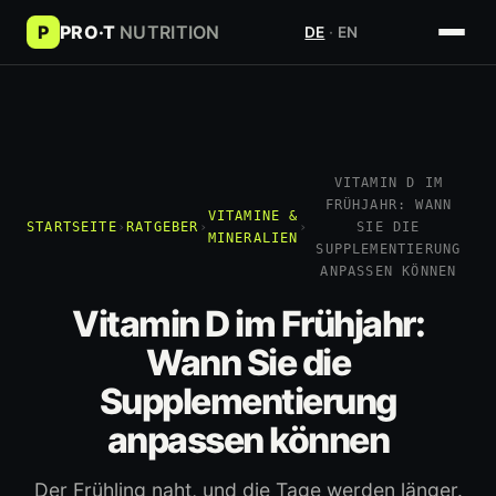
P
PRO·T
NUTRITION
DE
·
EN
VITAMIN D IM
FRÜHJAHR: WANN
VITAMINE &
STARTSEITE
›
RATGEBER
›
›
SIE DIE
MINERALIEN
SUPPLEMENTIERUNG
ANPASSEN KÖNNEN
Vitamin D im Frühjahr:
Wann Sie die
Supplementierung
anpassen können
Der Frühling naht, und die Tage werden länger.