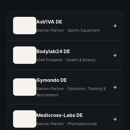
AsVIVA DE
AS
→
Banner-Partner · Sports Equipment
Bodylab24 DE
BO
→
1044 Produkte · Health & Beauty
Gymondo DE
GY
→
Banner-Partner · Education, Training &
Recruitment
Medicross-Labs DE
ME
→
Banner-Partner · Pharmaceuticals