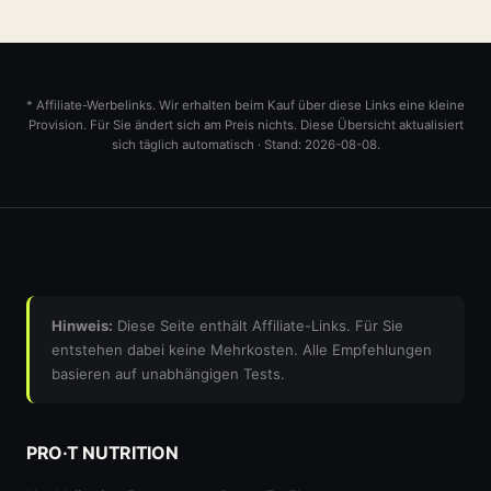
* Affiliate-Werbelinks. Wir erhalten beim Kauf über diese Links eine kleine
Provision. Für Sie ändert sich am Preis nichts. Diese Übersicht aktualisiert
sich täglich automatisch · Stand: 2026-08-08.
Hinweis:
Diese Seite enthält Affiliate-Links. Für Sie
entstehen dabei keine Mehrkosten. Alle Empfehlungen
basieren auf unabhängigen Tests.
PRO·T NUTRITION