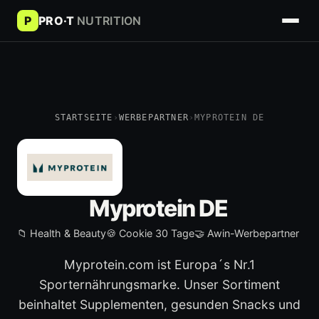
P
PRO·T
NUTRITION
STARTSEITE
›
WERBEPARTNER
›
MYPROTEIN DE
Myprotein DE
📁 Health & Beauty
🍪 Cookie 30 Tage
🤝 Awin-Werbepartner
Myprotein.com ist Europa´s Nr.1
Sporternährungsmarke. Unser Sortiment
beinhaltet Supplementen, gesunden Snacks und