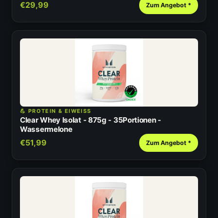
€29,99
Zum Angebot *
💪 PROTEIN & EIWEISS
Clear Whey Isolat - 875g - 35Portionen -
Wassermelone
€51,99
Zum Angebot *