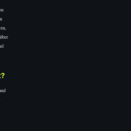
on
an
ren,
 über
nd
t?
und
-