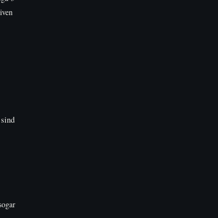
siven
 sind
sogar