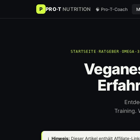
P
PRO·T
NUTRITION
🧠 Pro-T-Coach
M
STARTSEITE
›
RATGEBER
›
OMEGA-3
Veganes
Erfah
Entde
Training.
ℹ️
Hinweis:
Dieser Artikel enthält Affiliate-Lin