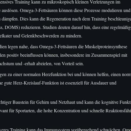
ensives Training kann zu mikroskopisch kleinen Verletzungen im
 auslösen. Omega-3-Fettsäuren können diese Prozesse modulieren und
u dämpfen. Dies kann die Regeneration nach dem Training beschleunig
, DOMS) reduzieren. Studien deuten darauf hin, dass eine regelmäßig
elkater und Gelenkbeschwerden zu mindern.
ien legen nahe, dass Omega-3-Fettsäuren die Muskelproteinsynthese
len positiv beeinflussen können, insbesondere im Zusammenspiel mit
chstum und -erhalt abzielen, von Vorteil sein.
n zu einer normalen Herzfunktion bei und können helfen, einen nor
ne gute Herz-Kreislauf-Funktion ist essenziell für Ausdauer und
htiger Baustein für Gehirn und Netzhaut und kann die kognitive Funkt
evant für Sportarten, die hohe Konzentration und schnelle Reaktionsfähi
eres Training kann das Immunsystem vorübergehend schwächen. Ome