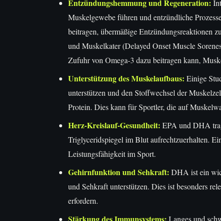
Entzündungshemmung und Regeneration:
Int
Muskelgewebe führen und entzündliche Prozesse
beitragen, übermäßige Entzündungsreaktionen z
und Muskelkater (Delayed Onset Muscle Soreness
Zufuhr von Omega-3 dazu beitragen kann, Musk
Unterstützung des Muskelaufbaus:
Einige Stud
unterstützen und den Stoffwechsel der Muskelzel
Protein. Dies kann für Sportler, die auf Muskelwa
Herz-Kreislauf-Gesundheit:
EPA und DHA trage
Triglyceridspiegel im Blut aufrechtzuerhalten. Ei
Leistungsfähigkeit im Sport.
Gehirnfunktion und Sehkraft:
DHA ist ein wic
und Sehkraft unterstützen. Dies ist besonders rel
erfordern.
Stärkung des Immunsystems:
Langes und schw