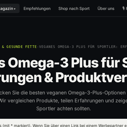
agazin
Empfehlungen
Shop nach Sport
Über uns
🎙
 & GESUNDE FETTE
›
VEGANES OMEGA-3 PLUS FÜR SPORTLER: ER
 Omega-3 Plus für S
rungen & Produktver
cken Sie die besten veganen Omega-3-Plus-Optionen f
 Wir vergleichen Produkte, teilen Erfahrungen und zeig
Sportler achten sollten.
ks (mit
*
markiert). Wenn Sie über einen Link bei einem Werbepartner ei