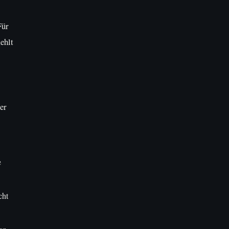
Für
ehlt
er
e
cht