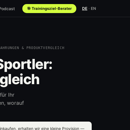
 Podcast
🎯 Trainingsziel-Berater
DE
·
EN
FAHRUNGEN & PRODUKTVERGLEICH
portler:
gleich
ür Ihr
en, worauf
nkaufen, erhalten wir eine kleine Provision —