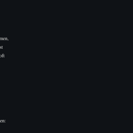
amen,
st
oft
en: