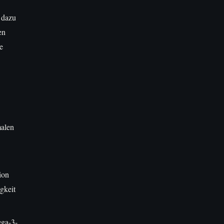
 dazu
en
e
malen
ion
gkeit
ga-3-